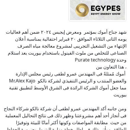
شهد جناح أموك بمؤتمر  ومعرض إيجبس ٢٠٢٤ ضمن أهم فعاليات 
يومه الثانى الثلاثاء الموافق ٢٠ فبراير احتفالية بمناسبة أعلان 
الإنتهاء من التشغيل التجريبى لمشروع معالجة مياه الصرف 
الصناعى للتخلص من ملوث الفينول باستخدام بيوريت بعد استلام 
 أموك مُمثلةً فى المهندس عمرو لطفى رئيس مجلس الإدارة 
مما جعل أموك الشركة الرائدة فى الشرق الأوسط لتطبيق تقنية 
ومن جانبه أكد المهندس عمرو لطفى أن شركة نالكو شركاء النجاح 
فى أنجاز أحد أهم مشروعتنا وظهر ذلك فى نتائج التحاليل المعملية 
من حيث  مطابقة المواصفات وكونها أكثر أمانًا للبيئة وتوفيرًا 
للطاقة ،و يأتى ذلك فى إطار خطة وزارة البترول بضرورة الحفاظ 