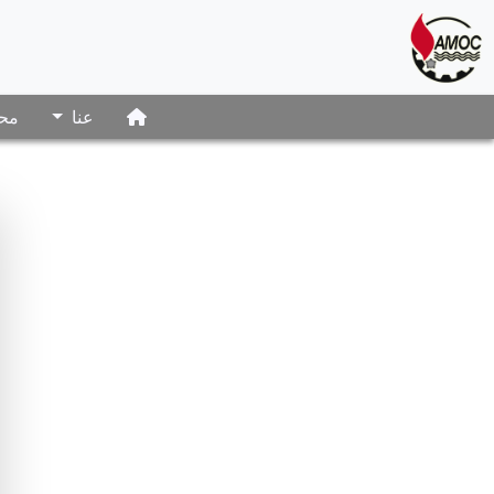
عنا
محت