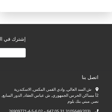
إشترك في الن
اتصل بنا
ش السد العالي, وادي القمر, المكس, الاسكندرية
2أ مساكن الحرس الجمهوري, ش عباس العقاد, الدور السابع, م
نصر, مبني بنك بلوم
(203)3105646 31 05 647 – 02 26909771-4-5-6